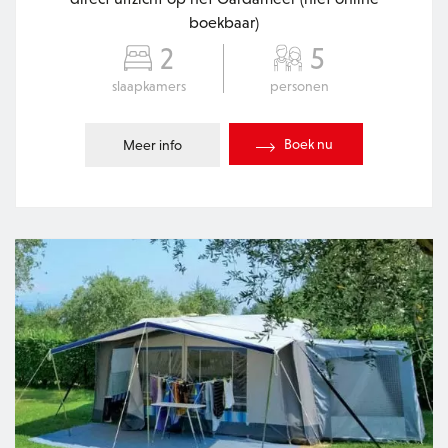
boekbaar)
2
5
slaapkamers
personen
Boek nu
Meer info