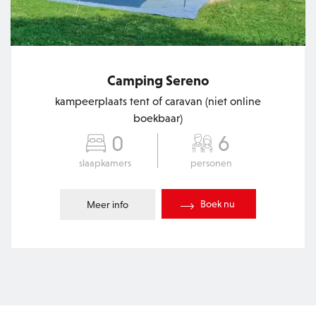
Camping Sereno
kampeerplaats tent of caravan (niet online
boekbaar)
0
6
slaapkamers
personen
Boek nu
Meer info