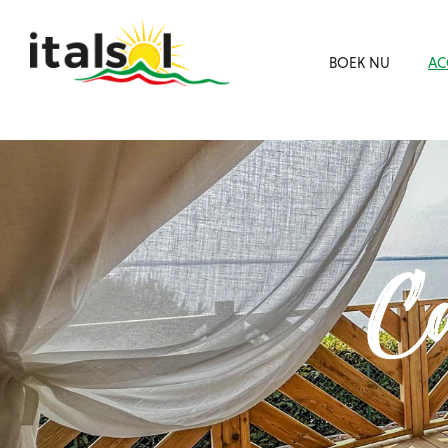
BOEK NU
AC
Ca