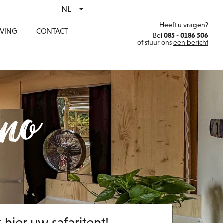
NL
Heeft u vragen?
VING
CONTACT
Bel
085 - 0186 506
of stuur ons
een bericht
eno
 hier uw safaritent!