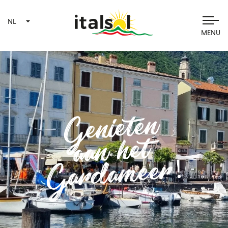
NL
MENU
Genieten
aan het
Gardameer!