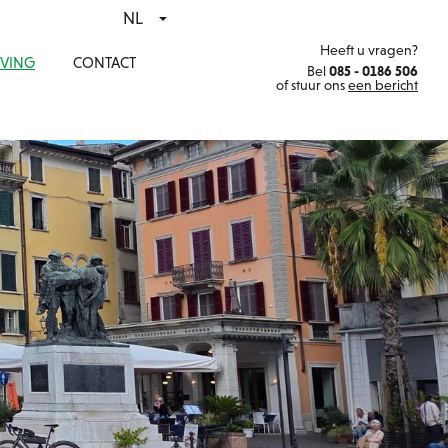
NL
Heeft u vragen?
VING
CONTACT
Bel
085 - 0186 506
of stuur ons
een bericht