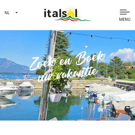
NL
MENU
Zoek en Boek
uw vakantie