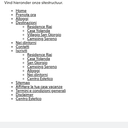
Vind hieronder onze sitestructuur.
Home
Prenota ora
Alloggi
Destinazioni
Residence Riai
Casa Yolanda
Villagio San Giorgio
Camping Sereno
Nei dintorni
Contatti
Iscriviti
Residence Riai
Casa Yolanda
San Giorgio
Camping Sereno
Alloggi
Nei dintorni
Centro Estetico
Sitemap
Affittare la tua casa vacanze
Termini e condizioni generali
Disclaimer
Centro Estetico