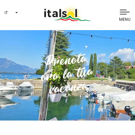
IT
MENU
Prenota
ora la tua
vacanza