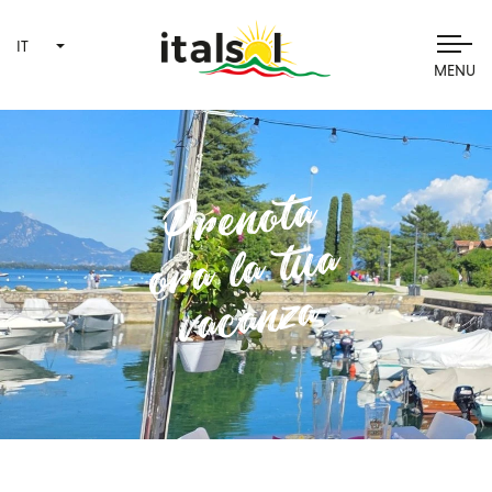
IT
MENU
Prenota
ora la tua
vacanza