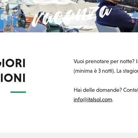
vacanza
IORI
Vuoi prenotare per notte? I
(minima è 3 notti). La stagio
IONI
Hai delle domande? Contatt
info@italsol.com
.