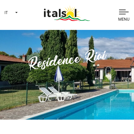
IT
MENU
Residence Riai