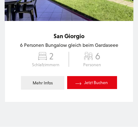
San Giorgio
6 Personen Bungalow gleich beim Gardaseee
2
6
Schlafzimmern
Personen
Jetzt Buchen
Mehr Infos